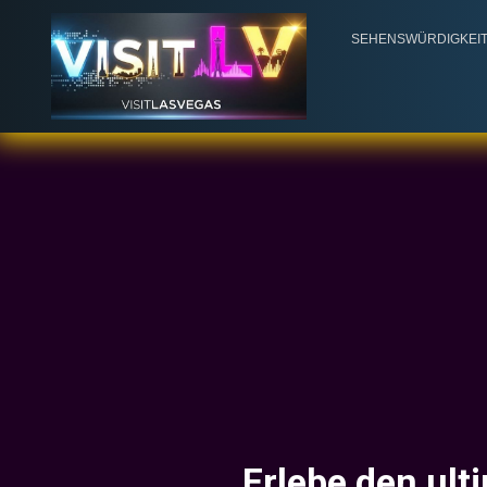
SEHENSWÜRDIGKEI
Erlebe den ult