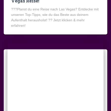
Vegas Reise!
???Planst du eine Reise nach Las Vegas? Entdecke mit
unseren Top-Tipps, wie du das Beste aus deinem
Aufenthalt herausholst! ?? Jetzt klicken & mehr
erfahren!