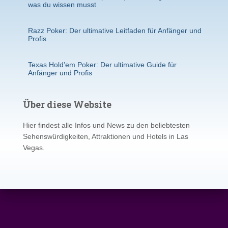
was du wissen musst
Razz Poker: Der ultimative Leitfaden für Anfänger und
Profis
Texas Hold’em Poker: Der ultimative Guide für
Anfänger und Profis
Über diese Website
Hier findest alle Infos und News zu den beliebtesten
Sehenswürdigkeiten, Attraktionen und Hotels in Las
Vegas.