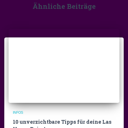
Ähnliche Beiträge
INFOS
10 unverzichtbare Tipps für deine Las