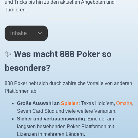
und Tricks bis hin zu den aktuellen Angeboten und
Turnieren.
Inhalte
✨
Was macht 888 Poker so
besonders?
888 Poker hebt sich durch zahlreiche Vorteile von anderen
Plattformen ab:
Große Auswahl an
Spielen
: Texas Hold’em,
Omaha
,
Seven Card Stud und viele weitere Varianten.
Sicher und vertrauenswürdig
: Eine der am
längsten bestehenden Poker-Plattformen mit
Lizenzen in mehreren Ländern.