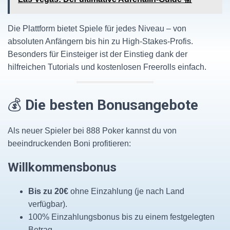
Die Plattform bietet Spiele für jedes Niveau – von
absoluten Anfängern bis hin zu High-Stakes-Profis.
Besonders für Einsteiger ist der Einstieg dank der
hilfreichen Tutorials und kostenlosen Freerolls einfach.
💰
Die besten Bonusangebote
Als neuer Spieler bei 888 Poker kannst du von
beeindruckenden Boni profitieren:
Willkommensbonus
Bis zu 20€
ohne Einzahlung (je nach Land
verfügbar).
100% Einzahlungsbonus bis zu einem festgelegten
Betrag.