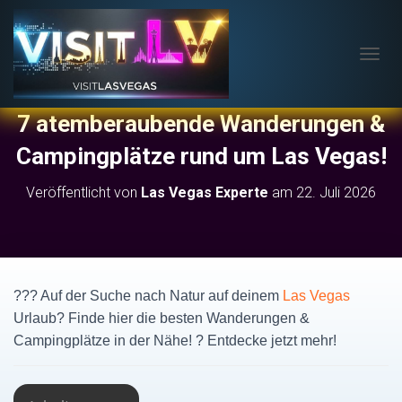
N
A
V
7 atemberaubende Wanderungen &
I
G
Campingplätze rund um Las Vegas!
A
T
I
Veröffentlicht von
Las Vegas Experte
am
22. Juli 2026
O
N
U
M
S
C
???️ Auf der Suche nach Natur auf deinem
Las Vegas
H
Urlaub? Finde hier die besten Wanderungen &
A
Campingplätze in der Nähe! ?️ Entdecke jetzt mehr!
L
T
E
N