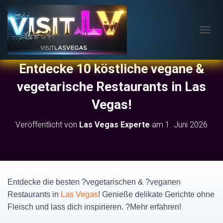
N
A
V
Entdecke 10 köstliche vegane &
I
G
vegetarische Restaurants in Las
A
T
Vegas!
I
O
N
Veröffentlicht von
Las Vegas Experte
am
1. Juni 2026
U
M
S
C
H
A
Entdecke die besten ?vegetarischen & ?veganen
L
Restaurants in
Las Vegas
! Genieße delikate Gerichte ohne
T
Fleisch und lass dich inspirieren. ?Mehr erfahren!
E
N