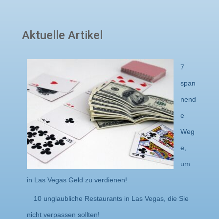
Aktuelle Artikel
7
span
nend
e
Weg
e,
um
in Las Vegas Geld zu verdienen!
10 unglaubliche Restaurants in Las Vegas, die Sie
nicht verpassen sollten!